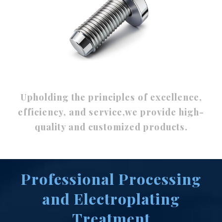
Upholding the principles of excellence,
efficiency, and service,we provide high-
quality and customized products.
Professional Processing
and Electroplating
Treatment