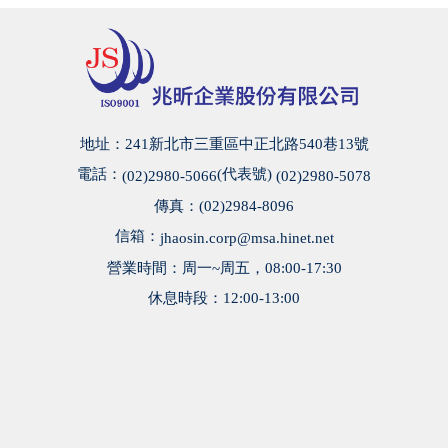
廠,螺絲製造,螺絲五金,螺絲零件,螺絲製造商等。
率、服務之經營理念，不斷優化生產流程與品質管理。
透過標準化作業與嚴格品管
地址：241新北市三重區中正北路540巷13號
電話：
(代表號)
(02)2980-5066
(02)2980-5078
傳真：(02)2984-8096
信箱：
jhaosin.corp@msa.hinet.net
營業時間：周一~周五，08:00-17:30
休息時段：12:00-13:00